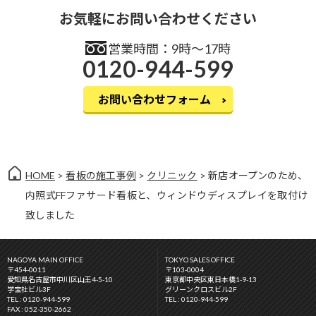
お気軽にお問い合わせください
営業時間：9時〜17時
0120-944-599
お問い合わせフォーム
HOME
>
看板の施工事例
>
クリニック
> 新店オープンのため、
内照式FFファサード看板と、ウィンドウディスプレイを取付け
致しました
NAGOYA MAIN OFFICE
TOKYO SALES OFFICE
〒454-0011
〒103-0004
愛知県名古屋市中川区山王4-5-10
東京都中央区東日本橋1-9-13
学宝社ビル3F
グリーンクロスビル2F
TEL : 0120-944-599
TEL : 0120-944-599
FAX : 052-350-2662