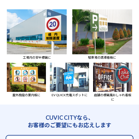
工場内の安全標識に
駐車場の誘導看板に
屋外施設の案内板に
EV QUICK充電スポットに
店舗の標識風おしゃれ看板
に
CUVIC CITYなら、
お客様のご要望にもお応えします