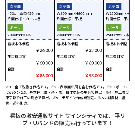
表示面
表示面
表示面
450φ（直径450mm）
W600mm×H600ｍｍ
W1200mm×H60
片面仕様・カール板
片面仕様・平板
片面仕様・平板
ポール
ポール
ポール
2000ｍｍ×1本
2000ｍｍ×1本
2500ｍｍ×2本
看板本体価格
看板本体価格
看板本体価格
￥26,000
￥33,000
施工費目安
施工費目安
施工費目安
￥60,000
￥60,000
合計
合計
合計
￥86,000
￥93,000
￥
※1：全て税抜き価格です。※2：表示面印刷を含む価格です。※3：ポール
はφ60.5×2.3、基本色（白・茶・黒）粉体塗装の場合で算出。※4：施工費は
東京都で施工の場合で算出。※5：デザイン作成費別途。※6：副資材・経
費・送料別途。
看板の激安通販サイト サインシティでは、 平リ
ブ・Uバンドの販売も行っています！