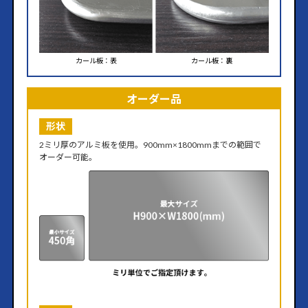
カール板：表
カール板：裏
オーダー品
形状
2ミリ厚のアルミ板を使用。900mm×1800mmまでの範囲で
オーダー可能。