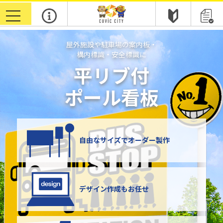
toggle
navigation
屋外施設や駐車場の案内板・
構内標識・安全標識に
平リブ付
ポール看板
自由なサイズでオーダー製作
デザイン作成もお任せ