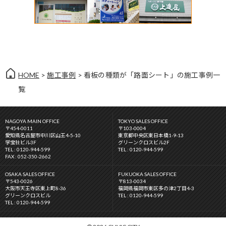
HOME
>
施工事例
> 看板の種類が「路面シート」の施工事例一
覧
NAGOYA MAIN OFFICE
TOKYO SALES OFFICE
〒454-0011
〒103-0004
愛知県名古屋市中川区山王4-5-10
東京都中央区東日本橋1-9-13
学宝社ビル3F
グリーンクロスビル2F
TEL : 0120-944-599
TEL : 0120-944-599
FAX : 052-350-2662
OSAKA SALES OFFICE
FUKUOKA SALES OFFICE
〒543-0026
〒813-0034
大阪市天王寺区東上町8-36
福岡県福岡市東区多の津2丁目4-3
グリーンクロスビル
TEL : 0120-944-599
TEL : 0120-944-599