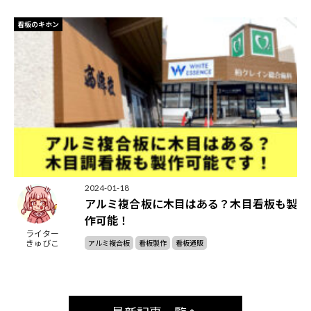
看板のキホン
2024-01-18
アルミ複合板に木目はある？木目看板も製
作可能！
ライター
きゅびこ
アルミ複合板
看板製作
看板通販