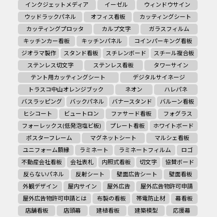
インクジェットメディア
イーゼル
ウィンドウサイン
ウッドラックパネル
オフィス看板
カッティングシート
カッティングプロッタ
カルプ文字
ガラスフィルム
キッチンカー看板
キッチンパネル
コインパーキング看板
ジオラマ製作
スタンド看板
スチレンボード
スチール複合板
ステンレス切文字
ステンレス看板
タワーサイン
テント用カッティングシート
デジタルサイネージ
トラスコ中山オレンジブック
ネオン
ハレパネ
バスラッピング
バックパネル
バナースタンド
バルーン看板
ヒシコート
ビュートロン
ファサード看板
フォグラス
フォーレックス(低発泡塩ビ板)
プレート看板
ホワイトボード
ポスターフレーム
マグネットシート
マルシェ看板
ユニフォーム額縁
ラミネート
ラミネートフィルム
ロゴ
不動産会社看板
会社表札
内照式看板
切文字
協賛ボード
反らないパネル
反射シート
壁面広告シート
壁面看板
外観デザイン
屋内サイン
屋外広告
屋外広告物許可申請
屋外広告物許可申請とは
布製の看板
帯電防止材
幕看板
店舗看板
店頭幕
建植看板
建築模型
応援幕