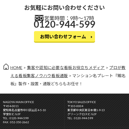
お気軽にお問い合わせください
営業時間：9時〜17時
0120-944-599
お問い合わせフォーム
HOME
>
集客や認知に必要な看板お役立ちメディア
>
プロが教
える看板集客ノウハウ
看板通販
> マンション名プレート『館名
板』製作・設置・通販どちらもお任せ！
NAGOYA MAIN OFFICE
TOKYO SALES OFFICE
〒454-0011
〒103-0004
愛知県名古屋市中川区山王4-5-10
東京都中央区東日本橋1-9-13
学宝社ビル3F
グリーンクロスビル2F
TEL : 0120-944-599
TEL : 0120-944-599
FAX : 052-350-2662