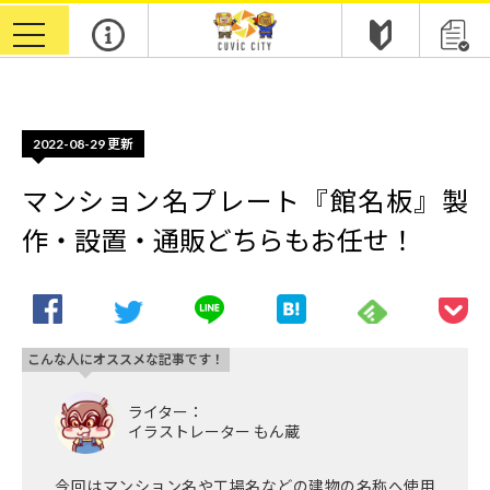
m
toggle
navigation
2022-08-29
更新
マンション名プレート『館名板』製
作・設置・通販どちらもお任せ！
こんな人にオススメな記事です！
ライター：
イラストレーター もん蔵
今回はマンション名や工場名などの建物の名称へ使用