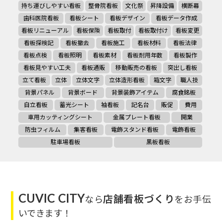
持ち運びしやすい看板
整骨院看板
文化祭
昇降設備
横断幕
歯科医院看板
看板シート
看板デザイン
看板データ作成
看板リニューアル
看板保険
看板取付
看板取付け
看板変更
看板探検記
看板撤去
看板施工
看板材料
看板法律
看板点検
看板照明
看板素材
看板耐用年数
看板製作
看板見やすい工夫
看板通販
移動販売の看板
突出し看板
立て看板
立体
立体文字
立体造形看板
箱文字
職人技
背景パネル
背景ボード
背景装飾アイテム
腐食銘板
自立看板
蓄光シート
袖看板
記名台
販促
費用
車用カッティングシート
金属プレート看板
開業
防虫フィルム
集客看板
電飾スタンド看板
電飾看板
駐車場看板
黒板看板
CUVIC CITY
店舗看板づくり
なら
をお手伝
いできます！