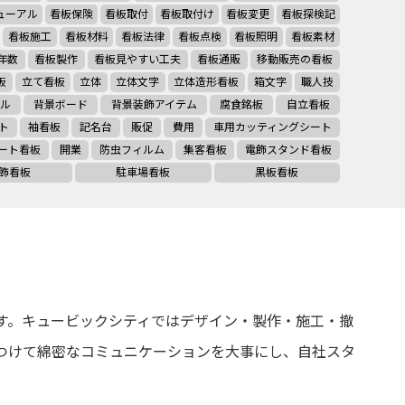
ューアル
看板保険
看板取付
看板取付け
看板変更
看板探検記
看板施工
看板材料
看板法律
看板点検
看板照明
看板素材
年数
看板製作
看板見やすい工夫
看板通販
移動販売の看板
板
立て看板
立体
立体文字
立体造形看板
箱文字
職人技
ル
背景ボード
背景装飾アイテム
腐食銘板
自立看板
ト
袖看板
記名台
販促
費用
車用カッティングシート
ート看板
開業
防虫フィルム
集客看板
電飾スタンド看板
飾看板
駐車場看板
黒板看板
す。キュービックシティではデザイン・製作・施工・撤
つけて綿密なコミュニケーションを大事にし、自社スタ