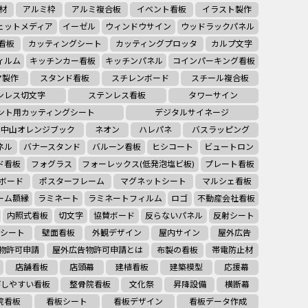
材
アルミ枠
アルミ複合板
イベント看板
イラスト製作
ェットメディア
イーゼル
ウィンドウサイン
ウッドラックパネル
看板
カッティングシート
カッティングプロッタ
カルプ文字
ィルム
キッチンカー看板
キッチンパネル
コインパーキング看板
マ製作
スタンド看板
スチレンボード
スチール複合板
ンレス切文字
ステンレス看板
タワーサイン
ント用カッティングシート
デジタルサイネージ
コ中山オレンジブック
ネオン
ハレパネ
バスラッピング
ネル
バナースタンド
バルーン看板
ヒシコート
ビュートロン
ド看板
フォグラス
フォーレックス(低発泡塩ビ板)
プレート看板
ボード
ポスターフレーム
マグネットシート
マルシェ看板
ーム額縁
ラミネート
ラミネートフィルム
ロゴ
不動産会社看板
内照式看板
切文字
協賛ボード
反らないパネル
反射シート
シート
壁面看板
外観デザイン
屋内サイン
屋外広告
物許可申請
屋外広告物許可申請とは
布製の看板
帯電防止材
店舗看板
店頭幕
建植看板
建築模型
応援幕
びしやすい看板
整骨院看板
文化祭
昇降設備
横断幕
院看板
看板シート
看板デザイン
看板データ作成