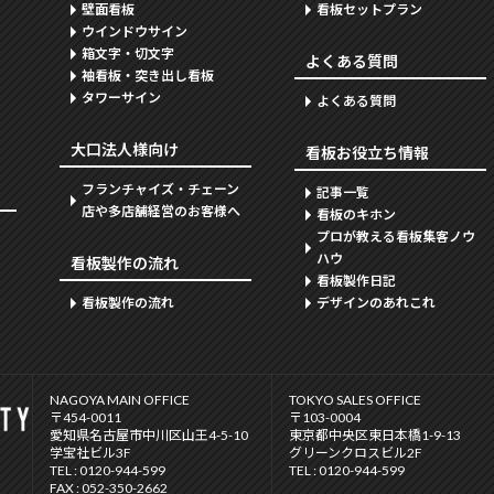
壁面看板
看板セットプラン
ウインドウサイン
箱文字・切文字
よくある質問
袖看板・突き出し看板
タワーサイン
よくある質問
大口法人様向け
看板お役立ち情報
フランチャイズ・チェーン
記事一覧
店や多店舗経営のお客様へ
看板のキホン
プロが教える看板集客ノウ
ハウ
看板製作の流れ
看板製作日記
看板製作の流れ
デザインのあれこれ
NAGOYA MAIN OFFICE
TOKYO SALES OFFICE
〒454-0011
〒103-0004
愛知県名古屋市中川区山王4-5-10
東京都中央区東日本橋1-9-13
学宝社ビル3F
グリーンクロスビル2F
TEL : 0120-944-599
TEL : 0120-944-599
FAX : 052-350-2662