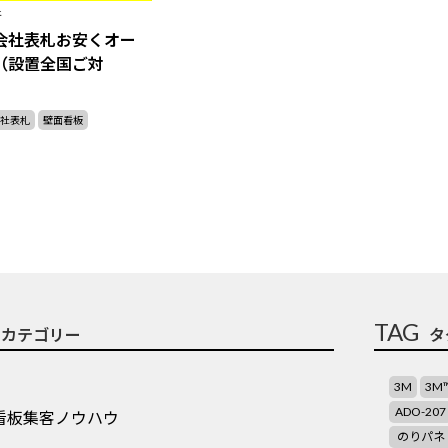
新
会社表札お安くオー
（設置全国ご対
社表札
壁面看板
TAG
カテゴリー
タ
3M
3M
ADO-207
看板集客ノウハウ
のりパネ