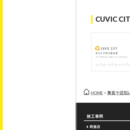
CUVIC CI
HOME
>
集客や認知
施工事例
飲食店