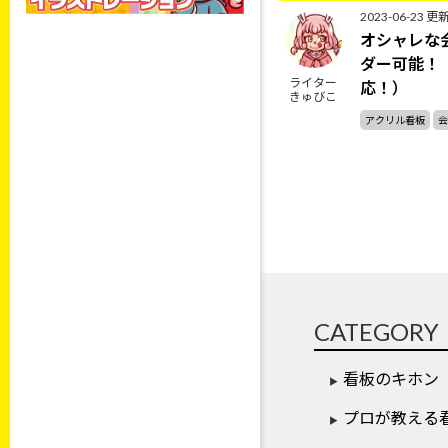
2023-06-23
更
オシャレな
ダー可能！
ライター
応！）
きゅびこ
アクリル看板
会
CATEGORY
看板のキホン
プロが教える