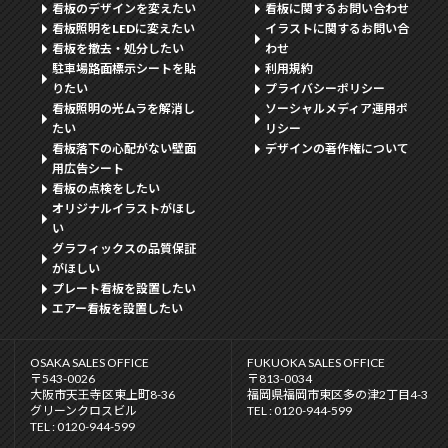
看板のデザインを変えたい
看板に関するお問い合わせ
看板照明をLEDに変えたい
イラストに関するお問い合
看板を撤去・処分したい
わせ
駐車場路面標示シートを貼
利用規約
りたい
プライバシーポリシー
看板照明の光ムラを解消し
ソーシャルメディア運用ポ
たい
リシー
看板落下の心配がない壁面
デザインの著作権について
用広告シート
看板の点検をしたい
オリジナルイラストがほし
い
グラフィックスの品質保証
がほしい
プレート看板を設置したい
エアー看板を設置したい
OSAKA SALES OFFICE
FUKUOKA SALES OFFICE
〒543-0026
〒813-0034
大阪市天王寺区東上町8-36
福岡県福岡市東区多の津2丁目4-3
グリーンクロスビル
TEL : 0120-944-599
TEL : 0120-944-599