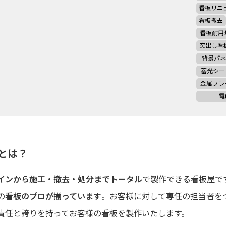
看板リニ
看板撤去
看板耐用
突出し看
背景パネ
蓄光シー
金属プレ
電
TYとは？
インから施工・撤去・処分までトータル
で製作できる看板屋で
の
看板のプロが揃っています
。お客様に対して専任の担当者を
責任と誇りを持ってお客様の看板を製作いたします。