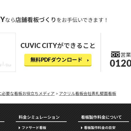
TY
店舗看板づくり
なら
をお手伝いできます！
CUVIC CITYができること
営業
無料PDFダウンロード
0120
に必要な看板お役立ちメディア
>
アクリル看板会社表札壁面看板
料金シミュレーション
看板製作料金について
ファサード看板
看板製作料金の目安