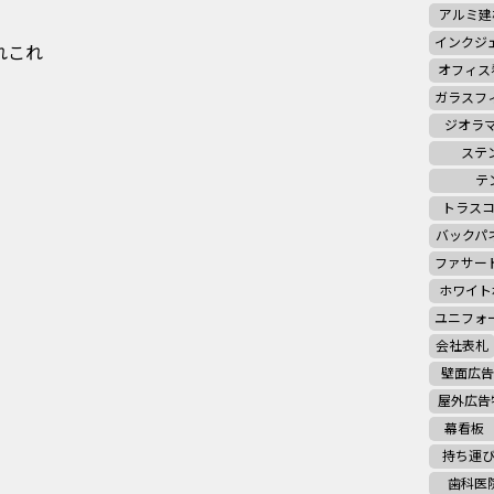
アルミ建
インクジ
れこれ
オフィス
ガラスフ
ジオラ
ステ
テ
トラス
バックパ
ファサー
ホワイト
ユニフォ
会社表札
壁面広告
屋外広告
幕看板
持ち運
歯科医