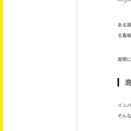
一つ
ある
る看
実際
イン
そんな