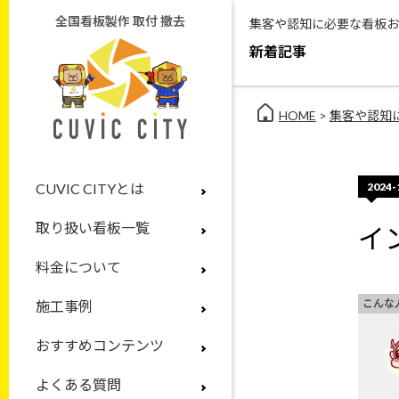
全国看板製作 取付 撤去
集客や認知に必要な看板お
新着記事
HOME
>
集客や認知
2024-
CUVIC CITYとは
取り扱い看板一覧
イ
料金について
こんな
施工事例
おすすめコンテンツ
よくある質問