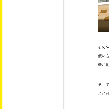
その
使い
機が
そし
とが