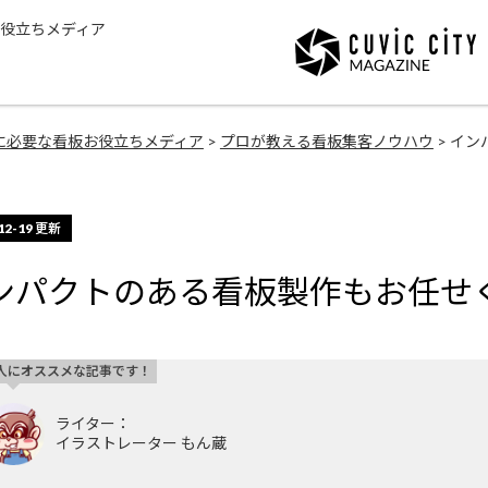
役立ちメディア
に必要な看板お役立ちメディア
>
プロが教える看板集客ノウハウ
> イ
12-19
更新
ンパクトのある看板製作もお任せ
人にオススメな記事です！
ライター：
イラストレーター もん蔵