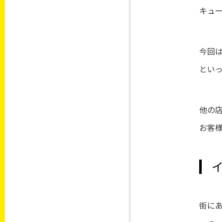
キュ
今回
とい
他の
お客
街に