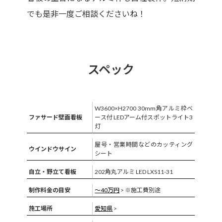
でも是非一度ご相談くださいね！
スペック
W3600×H2700 30mm角アルミ枠ベ
ファサード壁面看板
ース付 LEDアーム付スポットライト3
灯
屋号・営業時間などのカッティング
ウインドウサイン
シート
自立・野立て看板
202角丸アルミ LED LXS11-31
制作料金の目安
〜40万円
> ※施工費別途
施工場所
愛知県
>