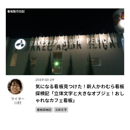
看板製作日記
2019-03-29
気になる看板見つけた！新人かわむら看板
探検記「立体文字と大きなオブジェ！おし
ライター
ゃれなカフェ看板」
川村
看板探検記
立体文字