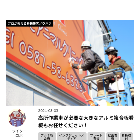
プロが教える看板集客ノウハウ
2021-03-05
高所作業車が必要な大きなアルミ複合板看
板もお任せください！
ライター
ロボ
アルミ複
インクジェットメ
プレート
壁面看
看板取
合板
ディア
看板
板
付