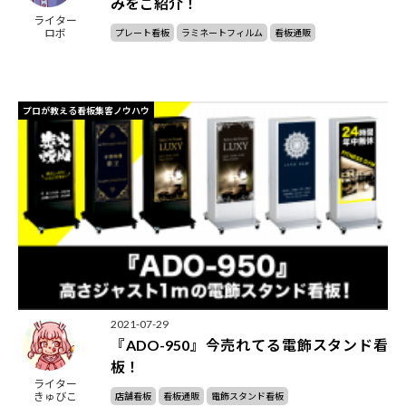
みをご紹介！
ライター
ロボ
プレート看板
ラミネートフィルム
看板通販
プロが教える看板集客ノウハウ
2021-07-29
『ADO-950』今売れてる電飾スタンド看
板！
ライター
きゅびこ
店舗看板
看板通販
電飾スタンド看板