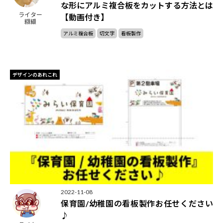
な形にアルミ複合板をカットする方法とは
ライター
【動画付き】
纐纈
アルミ複合板
切文字
看板製作
デザインのあれこれ
2022-11-08
保育園/幼稚園の看板製作お任せください
♪