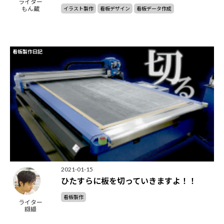
ライター
もん蔵
イラスト製作
看板デザイン
看板データ作成
看板製作日記
2021-01-15
ひたすらに板を切っていきますよ！！
看板製作
ライター
纐纈