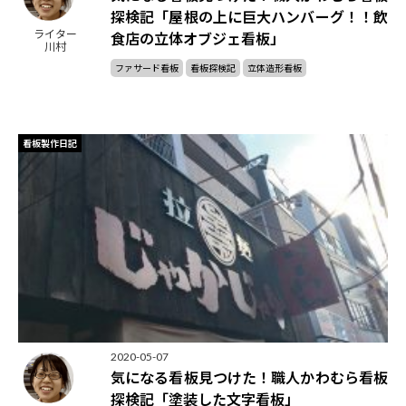
探検記「屋根の上に巨大ハンバーグ！！飲
ライター
食店の立体オブジェ看板」
川村
ファサード看板
看板探検記
立体造形看板
看板製作日記
2020-05-07
気になる看板見つけた！職人かわむら看板
探検記「塗装した文字看板」