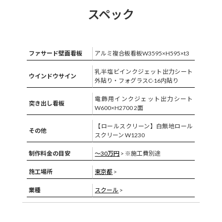
スペック
ファサード壁面看板
アルミ複合板看板W3595×H595×t3
乳半塩ビインクジェット出力シート
ウインドウサイン
外貼り・フォグラスC-16内貼り
電飾用インクジェット出力シート
突き出し看板
W600×H2700 2面
【ロールスクリーン】白無地ロール
その他
スクリーン W1230
制作料金の目安
〜30万円
> ※施工費別途
施工場所
東京都
>
業種
スクール
>