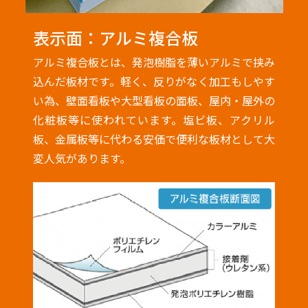
表示面：アルミ複合板
アルミ複合板とは、発泡樹脂を薄いアルミで挟み
込んだ板材です。軽く、反りがなく加工もしやす
い為、壁面看板や大型看板の面板、屋内・屋外の
化粧板等に使われています。塩ビ板、アクリル
板、金属板等に代わる安価で便利な板材として大
変人気があります。