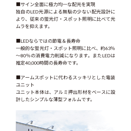
サイン全面に極力均一な配光を実現
独自のLED光源による無駄の少ない配光設計に
より、従来の蛍光灯・スポット照明に比べて光
ムラを抑えます。
LEDならではの節電＆長寿命
一般的な蛍光灯・スポット照明に比べ、約63％
～80％の消費電力削減になります。またLEDは
推定40,000時間の長寿命です。
アームスポットに代わるスッキリとした電装
ユニット
ユニット本体は、アルミ押出形材をベースに設
計したシンプルな薄型フォルムです。