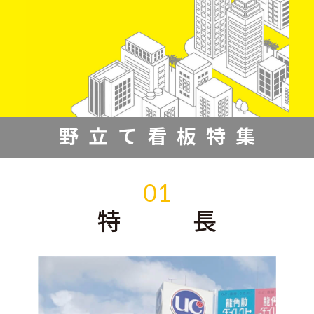
野立て看板特集
01
特 長