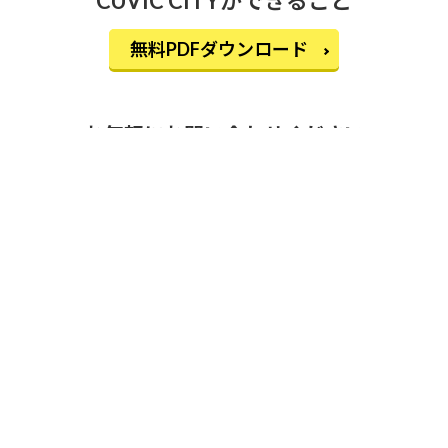
CUVIC CITYができること
無料PDFダウンロード
お気軽にお問い合わせください
営業時間：9時〜17時
0120-944-599
お問い合わせフォーム
HOME
>
看板の施工事例
>
飲食店
> 飲食店を開業するため大き
く目立つ看板を取付けたい