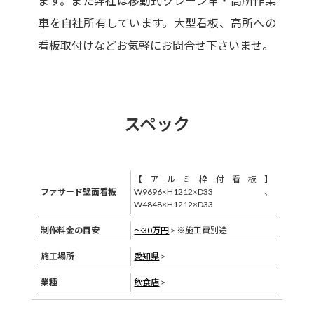
ます。また弊社は移動式クレーン車・高所作業
車を自社所有しています。大型看板、高所への
看板取付けなどお気軽にお問合せ下さいませ。
スペック
【アルミ枠付看板】
ファサード壁面看板
W9696×H1212×D33、
W4848×H1212×D33
制作料金の目安
〜30万円
> ※施工費別途
施工場所
愛知県
>
業種
飲食店
>