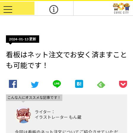
m
toggle
navigation
2024-01-13
更新
看板はネット注文でお安く済ますこと
も可能です！
こんな人にオススメな記事です！
ライター：
イラストレーター もん蔵
今回は看板のネット注文についてご紹介させていただ