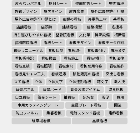
反らないパネル
反射シート
壁面広告シート
壁面看板
外観デザイン
屋内サイン
屋外広告
屋外広告物許可申請
屋外広告物許可申請とは
布製の看板
帯電防止材
幕看板
店舗看板
店頭幕
建植看板
建築模型
応援幕
持ち運びしやすい看板
整骨院看板
文化祭
昇降設備
横断幕
歯科医院看板
看板シート
看板デザイン
看板データ作成
看板リニューアル
看板保険
看板取付
看板取付け
看板変更
看板探検記
看板撤去
看板施工
看板材料
看板法律
看板点検
看板照明
看板素材
看板耐用年数
看板製作
看板見やすい工夫
看板通販
移動販売の看板
突出し看板
立て看板
立体
立体文字
立体造形看板
箱文字
職人技
背景パネル
背景ボード
背景装飾アイテム
腐食銘板
自立看板
蓄光シート
袖看板
記名台
販促
費用
車用カッティングシート
金属プレート看板
開業
防虫フィルム
集客看板
電飾スタンド看板
電飾看板
駐車場看板
黒板看板