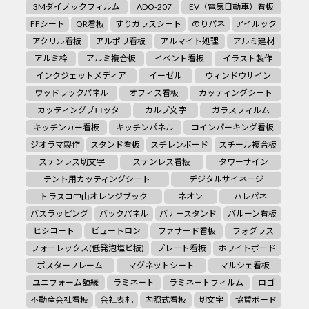
3Mダイノックフィルム
ADO-207
EV（電気自動車）看板
FFシート
QR看板
すりガラスシート
のりパネ
アイルック
アクリル看板
アルポリ看板
アルマイト処理
アルミ建材
アルミ枠
アルミ複合板
イベント看板
イラスト製作
インクジェットメディア
イーゼル
ウィンドウサイン
ウッドラックパネル
オフィス看板
カッティングシート
カッティングプロッタ
カルプ文字
ガラスフィルム
キッチンカー看板
キッチンパネル
コインパーキング看板
ジオラマ製作
スタンド看板
スチレンボード
スチール複合板
ステンレス切文字
ステンレス看板
タワーサイン
テント用カッティングシート
デジタルサイネージ
トラスコ中山オレンジブック
ネオン
ハレパネ
バスラッピング
バックパネル
バナースタンド
バルーン看板
ヒシコート
ビュートロン
ファサード看板
フォグラス
フォーレックス(低発泡塩ビ板)
プレート看板
ホワイトボード
ポスターフレーム
マグネットシート
マルシェ看板
ユニフォーム額縁
ラミネート
ラミネートフィルム
ロゴ
不動産会社看板
会社表札
内照式看板
切文字
協賛ボード