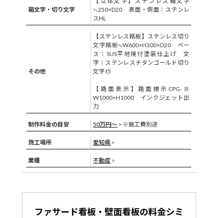
【立体文字】ステンレス箱文字
箱文字・切り文字
≒250×D20 表面・側面：ステンレ
スHL
【ステンレス銘板】ステンレス切り
文字銘板≒W600×H300×D20 ベー
ス：SUS平地焼付塗装仕上げ 文
字：ステンレスチタンゴールド切り
その他
文字 t5
【路面表示】路面標示CPG-Ⅲ
W1000×H1000 インクジェット出
力
制作料金の目安
50万円〜
> ※施工費別途
施工場所
愛知県
>
業種
不動産
>
ファサード看板・壁面看板の料金シミ