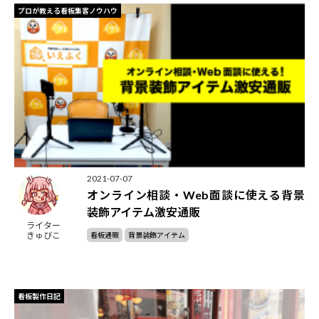
プロが教える看板集客ノウハウ
2021-07-07
オンライン相談・Web面談に使える背景
装飾アイテム激安通販
ライター
きゅびこ
看板通販
背景装飾アイテム
看板製作日記