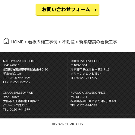
お問い合わせフォーム
HOME
>
看板の施工事例
>
不動産
> 新築店舗の看板工事
NAGOYA MAIN OFFICE
TOKYO SALES OFFICE
〒454-0011
〒103-0004
愛知県名古屋市中川区山王4-5-10
東京都中央区東日本橋1-9-13
学宝社ビル3F
グリーンクロスビル2F
TEL : 0120-944-599
TEL : 0120-944-599
FAX : 052-350-2662
OSAKA SALES OFFICE
FUKUOKA SALES OFFICE
〒543-0026
〒813-0034
大阪市天王寺区東上町8-36
福岡県福岡市東区多の津2丁目4-3
グリーンクロスビル
TEL : 0120-944-599
TEL : 0120-944-599
© 2026 CUVIC CITY