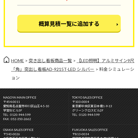
概算見積一覧に追加する
HOME
>
突き出し看板商品一覧
>
【LED照明】アルミサイン9尺
「角」突出し看板AD-9215T-LED シルバー
> 料金シミュレーシ
ョン
NAGOYA MAIN OFFICE
TOKYO SALES OFFICE
〒454-0011
〒103-0004
愛知県名古屋市中川区山王4-5-10
東京都中央区東日本橋1-9-13
学宝社ビル3F
グリーンクロスビル2F
TEL : 0120-944-599
TEL : 0120-944-599
FAX : 052-350-2662
OSAKA SALES OFFICE
FUKUOKA SALES OFFICE
〒543-0026
〒813-0034