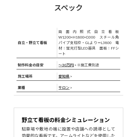
スペック
両面内照式自立看板
W1200×H1800×D300 スチール角
自立・野立て看板
パイプ支柱枠・GLより＝L3800 電
材：蛍光灯型LED器具 面板：FFシ
ート
制作料金の目安
〜30万円
> ※施工費別途
施工場所
愛知県
>
業種
サロン
>
野立て看板の料金シミュレーション
駐車場や敷地の端に設置や店舗への誘導として
効果的な看板です。アームライトなどを使用した