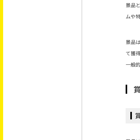
景品
ムや
景品
て獲
一般