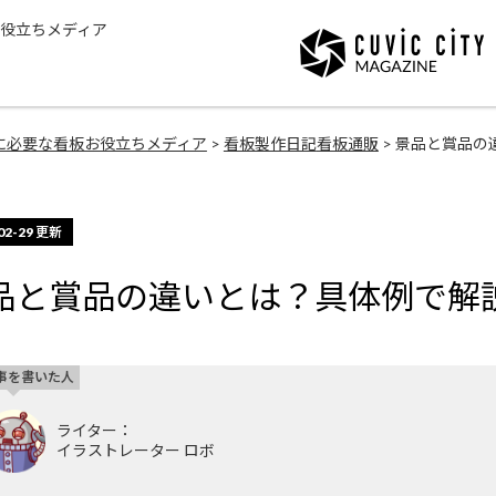
役立ちメディア
に必要な看板お役立ちメディア
>
看板製作日記
看板通販
> 景品と賞品
02-29
更新
品と賞品の違いとは？具体例で解
事を書いた人
ライター：
イラストレーター ロボ