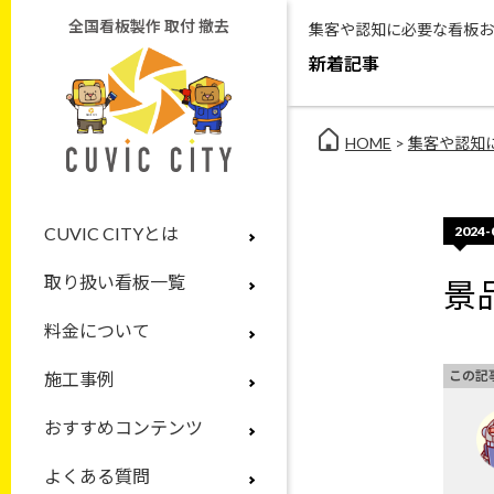
全国看板製作 取付 撤去
集客や認知に必要な看板お
新着記事
HOME
>
集客や認知
2024-
CUVIC CITYとは
取り扱い看板一覧
景
料金について
この記
施工事例
おすすめコンテンツ
よくある質問