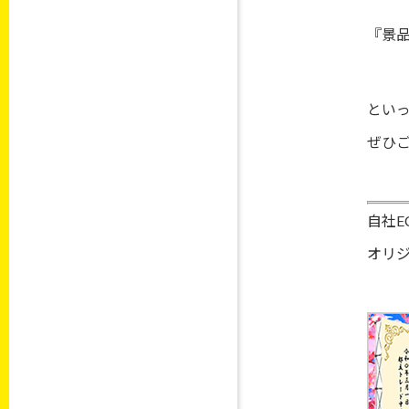
『景
とい
ぜひ
自社
オリ