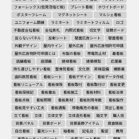
フォーレックス(低発泡塩ビ板)
プレート看板
ホワイトボード
ポスターフレーム
マグネットシート
マルシェ看板
ユニフォーム額縁
ラミネート
ラミネートフィルム
ロゴ
不動産会社看板
会社表札
内照式看板
切文字
協賛ボード
反らないパネル
反射シート
壁面広告シート
壁面看板
外観デザイン
屋内サイン
屋外広告
屋外広告物許可申請
屋外広告物許可申請とは
布製の看板
帯電防止材
幕看板
店舗看板
店頭幕
建植看板
建築模型
応援幕
持ち運びしやすい看板
整骨院看板
文化祭
昇降設備
横断幕
歯科医院看板
看板シート
看板デザイン
看板データ作成
看板リニューアル
看板保険
看板取付
看板取付け
看板変更
看板探検記
看板撤去
看板施工
看板材料
看板法律
看板点検
看板照明
看板素材
看板耐用年数
看板製作
看板見やすい工夫
看板通販
移動販売の看板
突出し看板
立て看板
立体
立体文字
立体造形看板
箱文字
職人技
背景パネル
背景ボード
背景装飾アイテム
腐食銘板
自立看板
蓄光シート
袖看板
記名台
販促
費用
車用カッティングシート
金属プレート看板
開業