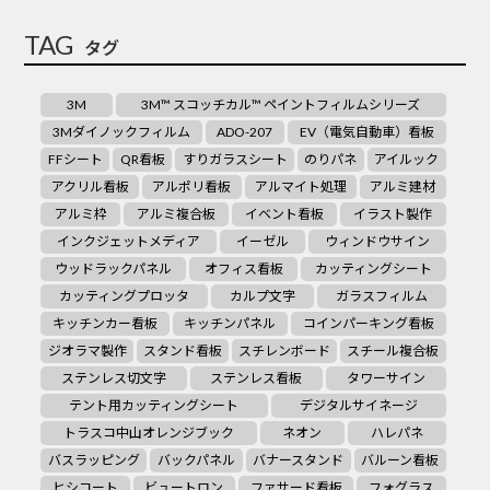
TAG
タグ
3M
3M™ スコッチカル™ ペイントフィルムシリーズ
3Mダイノックフィルム
ADO-207
EV（電気自動車）看板
FFシート
QR看板
すりガラスシート
のりパネ
アイルック
アクリル看板
アルポリ看板
アルマイト処理
アルミ建材
アルミ枠
アルミ複合板
イベント看板
イラスト製作
インクジェットメディア
イーゼル
ウィンドウサイン
ウッドラックパネル
オフィス看板
カッティングシート
カッティングプロッタ
カルプ文字
ガラスフィルム
キッチンカー看板
キッチンパネル
コインパーキング看板
ジオラマ製作
スタンド看板
スチレンボード
スチール複合板
ステンレス切文字
ステンレス看板
タワーサイン
テント用カッティングシート
デジタルサイネージ
トラスコ中山オレンジブック
ネオン
ハレパネ
バスラッピング
バックパネル
バナースタンド
バルーン看板
ヒシコート
ビュートロン
ファサード看板
フォグラス