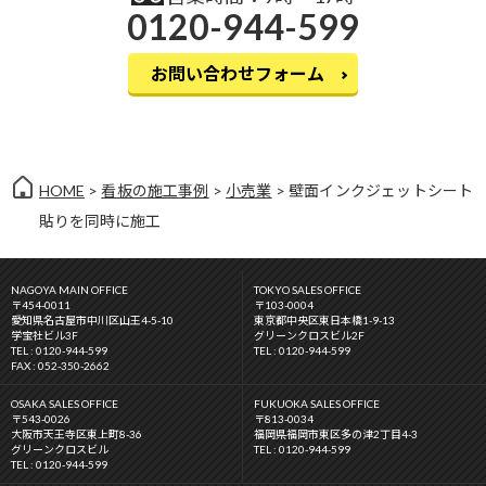
0120-944-599
お問い合わせフォーム
HOME
>
看板の施工事例
>
小売業
> 壁面インクジェットシート
貼りを同時に施工
NAGOYA MAIN OFFICE
TOKYO SALES OFFICE
〒454-0011
〒103-0004
愛知県名古屋市中川区山王4-5-10
東京都中央区東日本橋1-9-13
学宝社ビル3F
グリーンクロスビル2F
TEL : 0120-944-599
TEL : 0120-944-599
FAX : 052-350-2662
OSAKA SALES OFFICE
FUKUOKA SALES OFFICE
〒543-0026
〒813-0034
大阪市天王寺区東上町8-36
福岡県福岡市東区多の津2丁目4-3
グリーンクロスビル
TEL : 0120-944-599
TEL : 0120-944-599