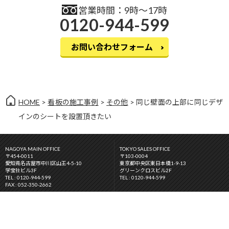
営業時間：9時〜17時
0120-944-599
お問い合わせフォーム
HOME
>
看板の施工事例
>
その他
> 同じ壁面の上部に同じデザ
インのシートを設置頂きたい
NAGOYA MAIN OFFICE
TOKYO SALES OFFICE
〒454-0011
〒103-0004
愛知県名古屋市中川区山王4-5-10
東京都中央区東日本橋1-9-13
学宝社ビル3F
グリーンクロスビル2F
TEL : 0120-944-599
TEL : 0120-944-599
FAX : 052-350-2662
OSAKA SALES OFFICE
FUKUOKA SALES OFFICE
〒543-0026
〒813-0034
大阪市天王寺区東上町8-36
福岡県福岡市東区多の津2丁目4-3
グリーンクロスビル
TEL : 0120-944-599