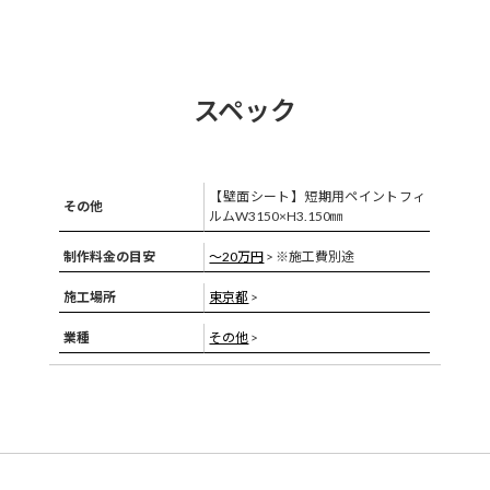
スペック
【壁面シート】短期用ペイントフィ
その他
ルムW3150×H3.150㎜
制作料金の目安
〜20万円
> ※施工費別途
施工場所
東京都
>
業種
その他
>