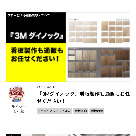
プロが教える看板集客ノウハウ
2021-07-12
『3Mダイノック』看板製作も通販もお任
せください！
ライター
もん蔵
3Mダイノックフィルム
看板製作
看板通販