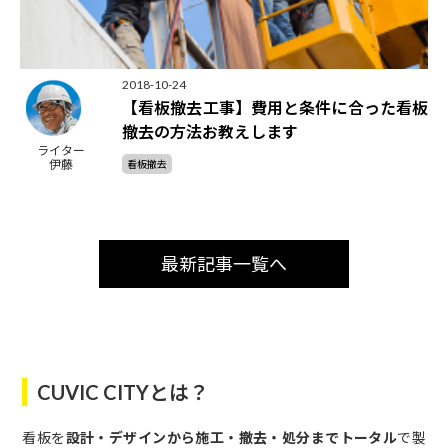
2018-10-24
【看板撤去工事】費用と条件に合った看板
撤去の方法お教えします
ライター
伊藤
看板撤去
最新記事一覧へ
CUVIC CITYとは？
看板を
設計・デザインから施工・撤去・処分までトータル
で製