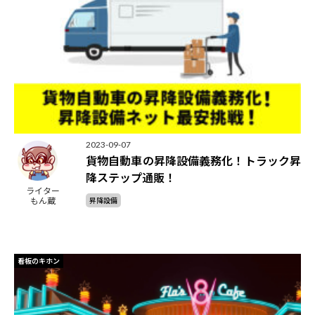
2023-09-07
貨物自動車の昇降設備義務化！トラック昇
降ステップ通販！
ライター
もん蔵
昇降設備
看板のキホン