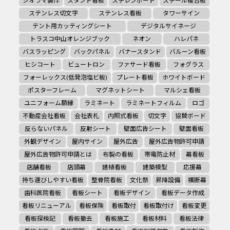
ジオラマ製作
スタンド看板
スチレンボード
スチール複合板
ステンレス切文字
ステンレス看板
タワーサイン
テント用カッティングシート
デジタルサイネージ
トラスコ中山オレンジブック
ネオン
ハレパネ
バスラッピング
バックパネル
バナースタンド
バルーン看板
ヒシコート
ビュートロン
ファサード看板
フォグラス
フォーレックス(低発泡塩ビ板)
プレート看板
ホワイトボード
ポスターフレーム
マグネットシート
マルシェ看板
ユニフォーム額縁
ラミネート
ラミネートフィルム
ロゴ
不動産会社看板
会社表札
内照式看板
切文字
協賛ボード
反らないパネル
反射シート
壁面広告シート
壁面看板
外観デザイン
屋内サイン
屋外広告
屋外広告物許可申請
屋外広告物許可申請とは
布製の看板
帯電防止材
幕看板
店舗看板
店頭幕
建植看板
建築模型
応援幕
持ち運びしやすい看板
整骨院看板
文化祭
昇降設備
横断幕
歯科医院看板
看板シート
看板デザイン
看板データ作成
看板リニューアル
看板保険
看板取付
看板取付け
看板変更
看板探検記
看板撤去
看板施工
看板材料
看板法律