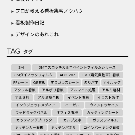
プロが教える看板集客ノウハウ
看板製作日記
デザインのあれこれ
TAG
タグ
3M
3M™ スコッチカル™ ペイントフィルムシリーズ
3Mダイノックフィルム
ADO-207
EV（電気自動車）看板
FFシート
QR看板
すりガラスシート
のりパネ
アイルック
アクリル看板
アルポリ看板
アルマイト処理
アルミ建材
アルミ枠
アルミ複合板
イベント看板
イラスト製作
インクジェットメディア
イーゼル
ウィンドウサイン
ウッドラックパネル
オフィス看板
カッティングシート
カッティングプロッタ
カルプ文字
ガラスフィルム
キッチンカー看板
キッチンパネル
コインパーキング看板