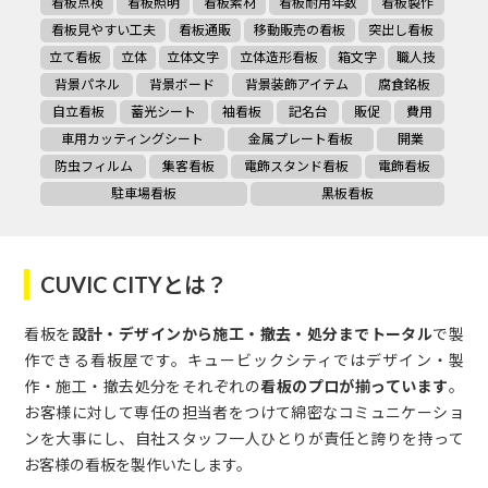
看板点検
看板照明
看板素材
看板耐用年数
看板製作
看板見やすい工夫
看板通販
移動販売の看板
突出し看板
立て看板
立体
立体文字
立体造形看板
箱文字
職人技
背景パネル
背景ボード
背景装飾アイテム
腐食銘板
自立看板
蓄光シート
袖看板
記名台
販促
費用
車用カッティングシート
金属プレート看板
開業
防虫フィルム
集客看板
電飾スタンド看板
電飾看板
駐車場看板
黒板看板
CUVIC CITYとは？
看板を
設計・デザインから施工・撤去・処分までトータル
で製
作できる看板屋です。キュービックシティではデザイン・製
作・施工・撤去処分をそれぞれの
看板のプロが揃っています
。
お客様に対して専任の担当者をつけて綿密なコミュニケーショ
ンを大事にし、自社スタッフ一人ひとりが責任と誇りを持って
お客様の看板を製作いたします。