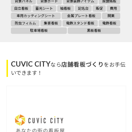
背景パネル
背景ボード
背景装飾アイテム
腐食銘板
自立看板
蓄光シート
袖看板
記名台
販促
費用
車用カッティングシート
金属プレート看板
開業
防虫フィルム
集客看板
電飾スタンド看板
電飾看板
駐車場看板
黒板看板
CUVIC CITY
店舗看板づくり
なら
をお手伝
いできます！