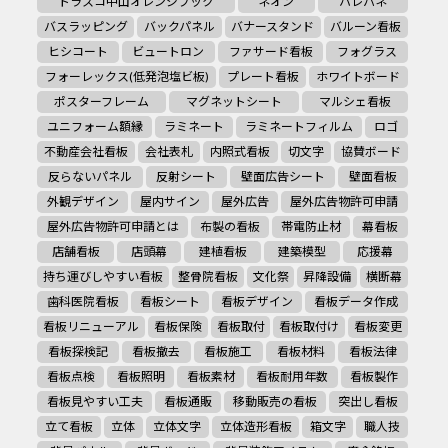
トラスコ中山オレンジブック
ネオン
ハレパネ
バスラッピング
バックパネル
バナースタンド
バルーン看板
ヒシコート
ビュートロン
ファサード看板
フォグラス
フォーレックス(低発泡塩ビ板)
プレート看板
ホワイトボード
ポスターフレーム
マグネットシート
マルシェ看板
ユニフォーム額縁
ラミネート
ラミネートフィルム
ロゴ
不動産会社看板
会社表札
内照式看板
切文字
協賛ボード
反らないパネル
反射シート
壁面広告シート
壁面看板
外観デザイン
屋内サイン
屋外広告
屋外広告物許可申請
屋外広告物許可申請とは
布製の看板
帯電防止材
幕看板
店舗看板
店頭幕
建植看板
建築模型
応援幕
持ち運びしやすい看板
整骨院看板
文化祭
昇降設備
横断幕
歯科医院看板
看板シート
看板デザイン
看板データ作成
看板リニューアル
看板保険
看板取付
看板取付け
看板変更
看板探検記
看板撤去
看板施工
看板材料
看板法律
看板点検
看板照明
看板素材
看板耐用年数
看板製作
看板見やすい工夫
看板通販
移動販売の看板
突出し看板
立て看板
立体
立体文字
立体造形看板
箱文字
職人技