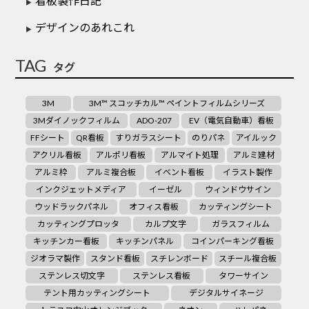
看板製作日記
デザインのあれこれ
TAG
タグ
3M
3M™ スコッチカル™ ペイントフィルムシリーズ
3Mダイノックフィルム
ADO-207
EV（電気自動車）看板
FFシート
QR看板
すりガラスシート
のりパネ
アイルック
アクリル看板
アルポリ看板
アルマイト処理
アルミ建材
アルミ枠
アルミ複合板
イベント看板
イラスト製作
インクジェットメディア
イーゼル
ウィンドウサイン
ウッドラックパネル
オフィス看板
カッティングシート
カッティングプロッタ
カルプ文字
ガラスフィルム
キッチンカー看板
キッチンパネル
コインパーキング看板
ジオラマ製作
スタンド看板
スチレンボード
スチール複合板
ステンレス切文字
ステンレス看板
タワーサイン
テント用カッティングシート
デジタルサイネージ