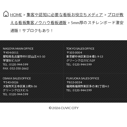
HOME
>
集客や認知に必要な看板お役立ちメディア
>
プロが教
える看板集客ノウハウ
看板通販
> 5mm厚のスチレンボード激安
通販！サブロクもあり！
NAGOYA MAIN OFFICE
TOKYO SALES OFFICE
〒454-0011
〒103-0004
愛知県名古屋市中川区山王4-5-10
東京都中央区東日本橋1-9-13
学宝社ビル3F
グリーンクロスビル2F
TEL : 0120-944-599
TEL : 0120-944-599
FAX : 052-350-2662
OSAKA SALES OFFICE
FUKUOKA SALES OFFICE
〒543-0026
〒813-0034
大阪市天王寺区東上町8-36
福岡県福岡市東区多の津2丁目4-3
グリーンクロスビル
TEL : 0120-944-599
TEL : 0120-944-599
© 2026 CUVIC CITY