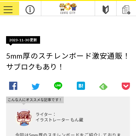
m
toggle
navigation
2023-11-30
更新
5mm厚のスチレンボード激安通販！
サブロクもあり！
こんな人にオススメな記事です！
ライター：
イラストレーター もん蔵
今回は5mm厚のスチレンボードをご紹介しておりま