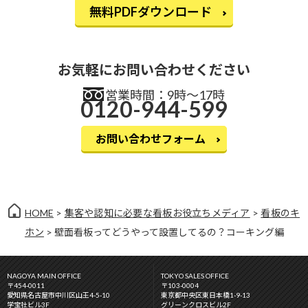
無料PDFダウンロード
お気軽にお問い合わせください
営業時間：9時〜17時
0120-944-599
お問い合わせフォーム
HOME
>
集客や認知に必要な看板お役立ちメディア
>
看板のキ
ホン
> 壁面看板ってどうやって設置してるの？コーキング編
NAGOYA MAIN OFFICE
TOKYO SALES OFFICE
〒454-0011
〒103-0004
愛知県名古屋市中川区山王4-5-10
東京都中央区東日本橋1-9-13
学宝社ビル3F
グリーンクロスビル2F