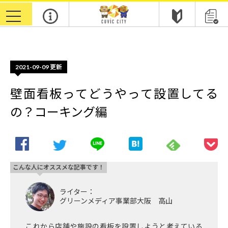
m
toggle
navigation
2021-09-09
更新
壁面看板ってどうやって設置してる
の？コーキング編
こんな人にオススメな記事です！
ライター：
グリーンメディア事業部大阪 高山
これから店舗や施設の看板を設置しようと考えている