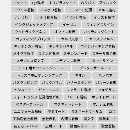
FFシート
QR看板
すりガラスシート
のりパネ
アイルック
アクリル看板
アルポリ看板
アルマイト処理
アルミ建材
アルミ枠
アルミ複合板
イベント看板
イラスト製作
インクジェットメディア
イーゼル
ウィンドウサイン
ウッドラックパネル
オフィス看板
カッティングシート
カッティングプロッタ
カルプ文字
ガラスフィルム
キッチンカー看板
キッチンパネル
コインパーキング看板
ジオラマ製作
スタンド看板
スチレンボード
スチール複合板
ステンレス切文字
ステンレス看板
タワーサイン
テント用カッティングシート
デジタルサイネージ
トラスコ中山オレンジブック
ネオン
ハレパネ
バスラッピング
バックパネル
バナースタンド
バルーン看板
ヒシコート
ビュートロン
ファサード看板
フォグラス
フォーレックス(低発泡塩ビ板)
プレート看板
ホワイトボード
ポスターフレーム
マグネットシート
マルシェ看板
ユニフォーム額縁
ラミネート
ラミネートフィルム
ロゴ
不動産会社看板
会社表札
内照式看板
切文字
協賛ボード
反らないパネル
反射シート
壁面広告シート
壁面看板