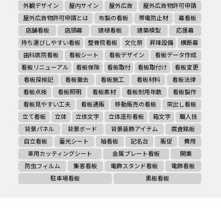
外観デザイン
屋内サイン
屋外広告
屋外広告物許可申請
屋外広告物許可申請とは
布製の看板
帯電防止材
幕看板
店舗看板
店頭幕
建植看板
建築模型
応援幕
持ち運びしやすい看板
整骨院看板
文化祭
昇降設備
横断幕
歯科医院看板
看板シート
看板デザイン
看板データ作成
看板リニューアル
看板保険
看板取付
看板取付け
看板変更
看板探検記
看板撤去
看板施工
看板材料
看板法律
看板点検
看板照明
看板素材
看板耐用年数
看板製作
看板見やすい工夫
看板通販
移動販売の看板
突出し看板
立て看板
立体
立体文字
立体造形看板
箱文字
職人技
背景パネル
背景ボード
背景装飾アイテム
腐食銘板
自立看板
蓄光シート
袖看板
記名台
販促
費用
車用カッティングシート
金属プレート看板
開業
防虫フィルム
集客看板
電飾スタンド看板
電飾看板
駐車場看板
黒板看板