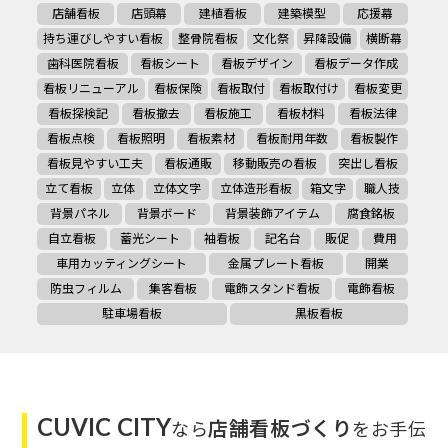
店舗看板
店頭幕
建植看板
建築模型
応援幕
持ち運びしやすい看板
整骨院看板
文化祭
昇降設備
横断幕
歯科医院看板
看板シート
看板デザイン
看板データ作成
看板リニューアル
看板保険
看板取付
看板取付け
看板変更
看板探検記
看板撤去
看板施工
看板材料
看板法律
看板点検
看板照明
看板素材
看板耐用年数
看板製作
看板見やすい工夫
看板通販
移動販売の看板
突出し看板
立て看板
立体
立体文字
立体造形看板
箱文字
職人技
背景パネル
背景ボード
背景装飾アイテム
腐食銘板
自立看板
蓄光シート
袖看板
記名台
販促
費用
車用カッティングシート
金属プレート看板
開業
防虫フィルム
集客看板
電飾スタンド看板
電飾看板
駐車場看板
黒板看板
CUVIC CITY
店舗看板づくり
なら
をお手伝