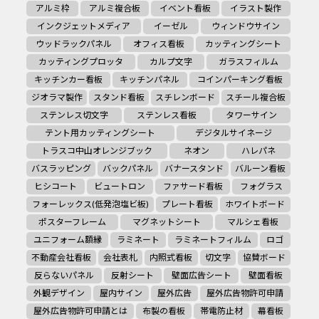
アルミ枠
アルミ複合板
イベント看板
イラスト製作
インクジェットメディア
イーゼル
ウィンドウサイン
ウッドラックパネル
オフィス看板
カッティングシート
カッティングプロッタ
カルプ文字
ガラスフィルム
キッチンカー看板
キッチンパネル
コインパーキング看板
ジオラマ製作
スタンド看板
スチレンボード
スチール複合板
ステンレス切文字
ステンレス看板
タワーサイン
テント用カッティングシート
デジタルサイネージ
トラスコ中山オレンジブック
ネオン
ハレパネ
バスラッピング
バックパネル
バナースタンド
バルーン看板
ヒシコート
ビュートロン
ファサード看板
フォグラス
フォーレックス(低発泡塩ビ板)
プレート看板
ホワイトボード
ポスターフレーム
マグネットシート
マルシェ看板
ユニフォーム額縁
ラミネート
ラミネートフィルム
ロゴ
不動産会社看板
会社表札
内照式看板
切文字
協賛ボード
反らないパネル
反射シート
壁面広告シート
壁面看板
外観デザイン
屋内サイン
屋外広告
屋外広告物許可申請
屋外広告物許可申請とは
布製の看板
帯電防止材
幕看板