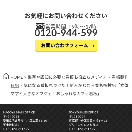
お気軽にお問い合わせください
営業時間：9時〜17時
0120-944-599
お問い合わせフォーム
HOME
>
集客や認知に必要な看板お役立ちメディア
>
看板製作
日記
> 気になる看板見つけた！新人かわむら看板探検記「立体
文字と大きなオブジェ！おしゃれなカフェ看板」
NAGOYA MAIN OFFICE
TOKYO SALES OFFICE
〒454-0011
〒103-0004
愛知県名古屋市中川区山王4-5-10
東京都中央区東日本橋1-9-13
学宝社ビル3F
グリーンクロスビル2F
TEL : 0120-944-599
TEL : 0120-944-599