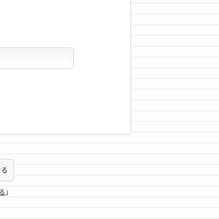
する
る
」