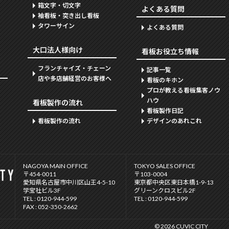
箱文字・切文字
よくある質問
袖看板・突き出し看板
タワーサイン
よくある質問
大口法人様向け
看板お役立ち情報
フランチャイズ・チェーン
記事一覧
店や多店舗経営のお客様へ
看板のキホン
プロが教える看板集客ノウ
ハウ
看板製作の流れ
看板製作日記
看板製作の流れ
デザインのあれこれ
NAGOYA MAIN OFFICE
TOKYO SALES OFFICE
〒454-0011
〒103-0004
愛知県名古屋市中川区山王4-5-10
東京都中央区東日本橋1-9-13
学宝社ビル3F
グリーンクロスビル2F
TEL : 0120-944-599
TEL : 0120-944-599
FAX : 052-350-2662
© 2026 CUVIC CITY