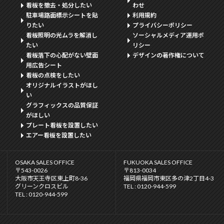
看板を撤去・処分したい
わせ
駐車場路面標示シートを貼
利用規約
りたい
プライバシーポリシー
看板照明の光ムラを解消し
ソーシャルメディア運用ポ
たい
リシー
看板落下の心配がない壁面
デザインの著作権について
用広告シート
看板の点検をしたい
オリジナルイラストがほし
い
グラフィックスの品質保証
がほしい
プレート看板を設置したい
エアー看板を設置したい
OSAKA SALES OFFICE
FUKUOKA SALES OFFICE
〒543-0026
〒813-0034
大阪市天王寺区東上町8-36
福岡県福岡市東区多の津2丁目4-3
グリーンクロスビル
TEL : 0120-944-599
TEL : 0120-944-599