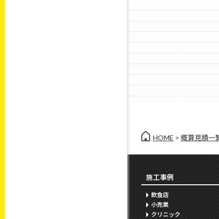
HOME
>
概算見積一
施工事例
飲食店
小売業
クリニック